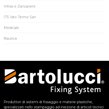
Infissi e Zanzariere
ITS Idro Termo San
Medicale
Nautica
Produttori di sistemi di fissaggio e materie plastiche,
specializzati nello stampaggio ad iniezione di articoli tecnici