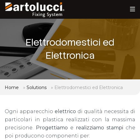
Elettrodomestici ed
Elettronica
Home
»
Solutions
»
Elettrodomestici ed Elettronica
Ogni apparecchio
elettrico
di qualità necessita di
particolari in plastica realizzati con la massima
precisione.
Progettiamo
e
realizziamo stampi
che
poi producono componenti per: