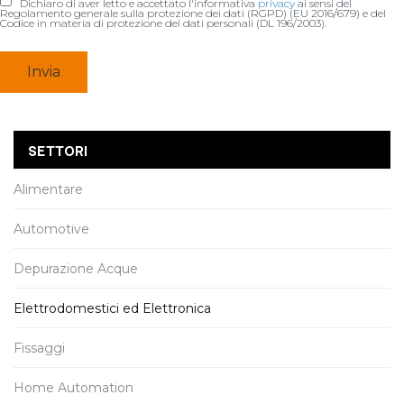
Dichiaro di aver letto e accettato l'informativa
privacy
ai sensi del
Regolamento generale sulla protezione dei dati (RGPD) (EU 2016/679) e del
Codice in materia di protezione dei dati personali (DL 196/2003).
SETTORI
Alimentare
Automotive
Depurazione Acque
Elettrodomestici ed Elettronica
Fissaggi
Home Automation