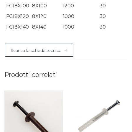
FGI8X100
8X100
1200
30
FGI8X120
8X120
1000
30
FGI8X140
8X140
1000
30
Scarica la scheda tecnica
Prodotti correlati