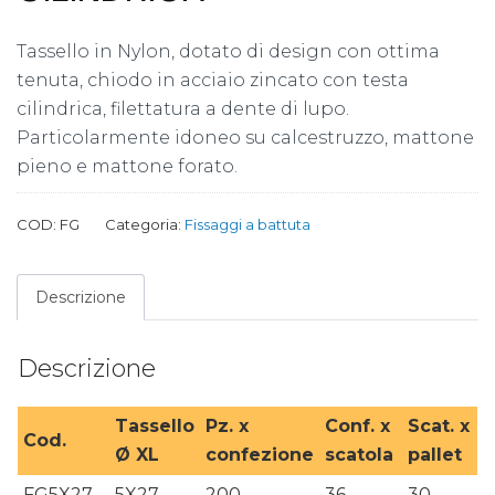
Tassello in Nylon, dotato di design con ottima
tenuta, chiodo in acciaio zincato con testa
cilindrica, filettatura a dente di lupo.
Particolarmente idoneo su calcestruzzo, mattone
pieno e mattone forato.
COD:
FG
Categoria:
Fissaggi a battuta
Descrizione
Descrizione
Tassello
Pz. x
Conf. x
Scat. x
Cod.
Ø XL
confezione
scatola
pallet
FG5X27
5X27
200
36
30