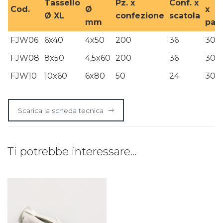
Tassello
Pz. x
Conf. x
Cod.
Ø
x
Ø XL
confezione
scatola
mm
pall
FJW06
6x40
4x50
200
36
30
FJW08
8x50
4,5x60
200
36
30
FJW10
10x60
6x80
50
24
30
Scarica la scheda tecnica
Ti potrebbe interessare…