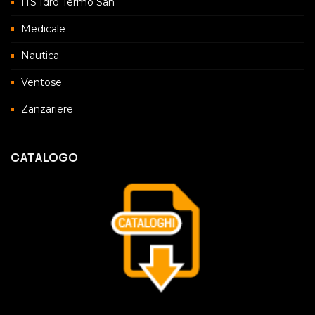
ITS Idro Termo San
Medicale
Nautica
Ventose
Zanzariere
CATALOGO